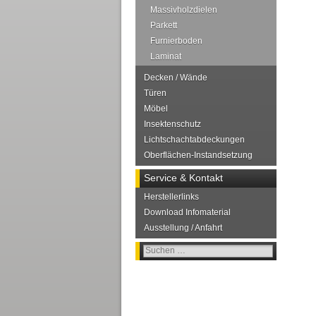
Massivholzdielen
Parkett
Furnierboden
Laminat
Decken / Wände
Türen
Möbel
Insektenschutz
Lichtschachtabdeckungen
Oberflächen-Instandsetzung
Service & Kontakt
Herstellerlinks
Download Infomaterial
Ausstellung / Anfahrt
Suchen
nach: