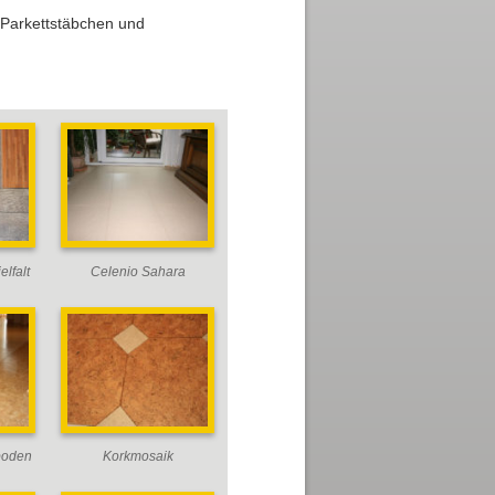
 Parkettstäbchen und
lfalt
Celenio Sahara
boden
Korkmosaik